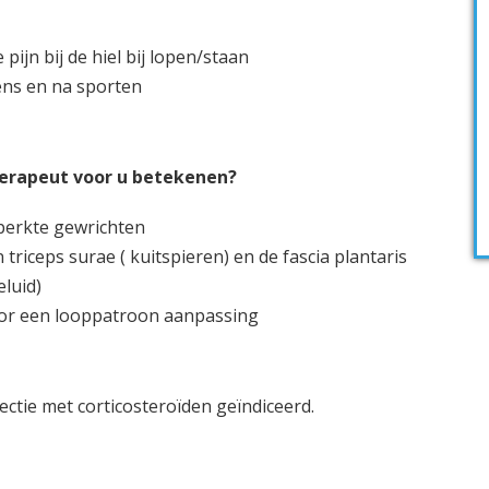
 pijn bij de hiel bij lopen/staan
jdens en na sporten
erapeut voor u betekenen?
perkte gewrichten
triceps surae ( kuitspieren) en de fascia plantaris
eluid)
or een looppatroon aanpassing
ectie met corticosteroïden geïndiceerd.