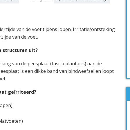
derzijde van de voet tijdens lopen. Irritatie/ontsteking
zijde van de voet.
structuren uit?
teking van de peesplaat (fascia plantaris) aan de
peesplaat is een dikke band van bindweefsel en loopt
oet.
at geïrriteerd?
lopen)
platvoeten)