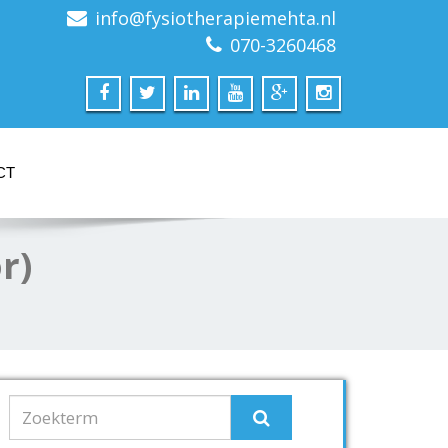
info@fysiotherapiemehta.nl
070-3260468
CT
r)