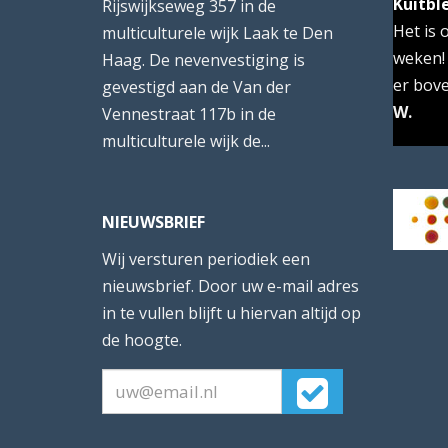
Kuitbl
Spit
Rijswijkseweg 357 in de
Het is 
Fijn da
multiculturele wijk Laak te Den
weken!
kon...m
Haag. De nevenvestiging is
er boven
Ik kan . 
gevestigd aan de Van der
W.
E. van 
Vennestraat 117b in de
multiculturele wijk de...
NIEUWSBRIEF
Wij versturen periodiek een
nieuwsbrief. Door uw e-mail adres
in te vullen blijft u hiervan altijd op
de hoogte.