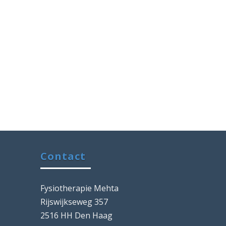
Contact
Fysiotherapie Mehta
Rijswijkseweg 357
2516 HH Den Haag