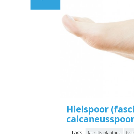
Hielspoor (fasci
calcaneusspoor
Tags :
fasciitis plantaris
fysi