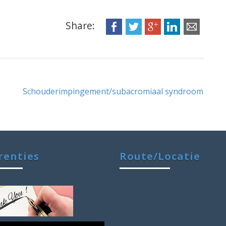
Share:
Schouderimpingement/subacromiaal syndroom
renties
Route/Locatie