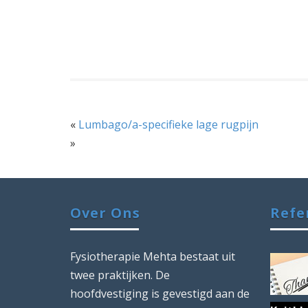
«
Lumbago/a-specifieke lage rugpijn
»
Over Ons
Refe
Fysiotherapie Mehta bestaat uit
twee praktijken. De
hoofdvestiging is gevestigd aan de