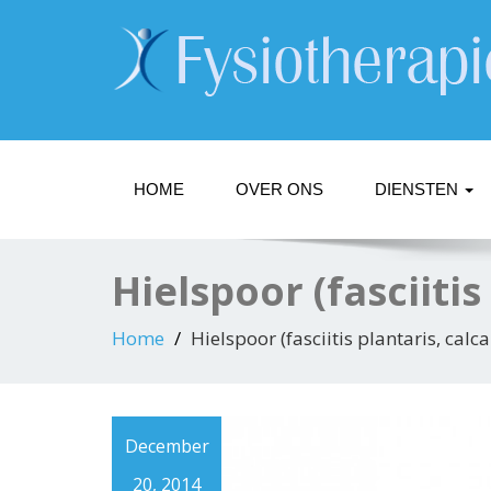
HOME
OVER ONS
DIENSTEN
Hielspoor (fasciiti
Home
Hielspoor (fasciitis plantaris, cal
December
20, 2014